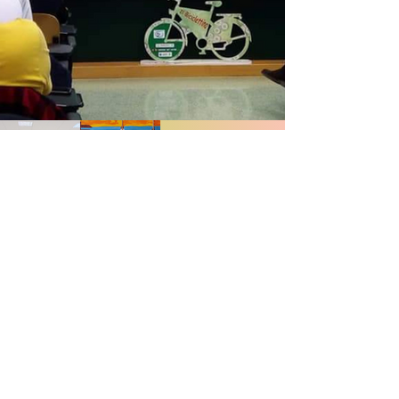
Previous
Next
© Copyright Alberto Mesiano 2025
Telefono:
340-0654211 /
Email:
mesiano.alberto@gmail.com
Realizzazione Sito:
Tommaso Tech