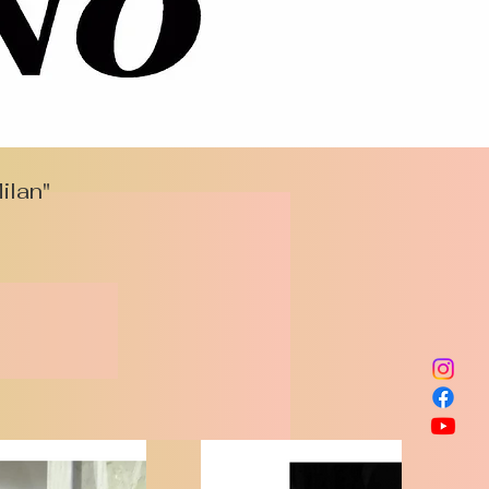
ilan"