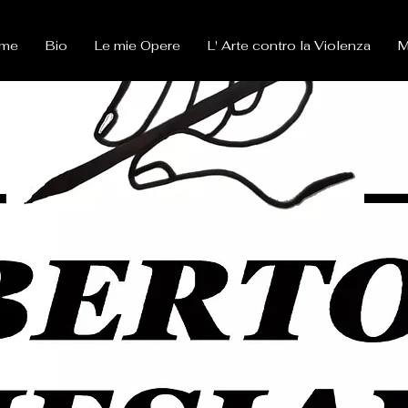
me
Bio
Le mie Opere
L' Arte contro la Violenza
M