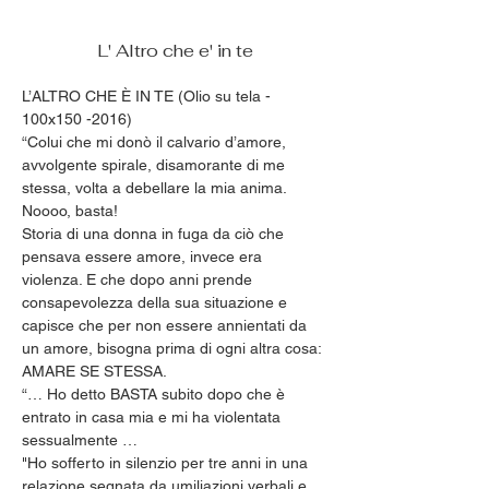
L' Altro che e' in te
L’ALTRO CHE È IN TE (Olio su tela - 
100x150 -2016)
“Colui che mi donò il calvario d’amore, 
avvolgente spirale, disamorante di me 
stessa, volta a debellare la mia anima. 
Noooo, basta!
Storia di una donna in fuga da ciò che 
pensava essere amore, invece era 
violenza. E che dopo anni prende 
consapevolezza della sua situazione e 
capisce che per non essere annientati da 
un amore, bisogna prima di ogni altra cosa: 
AMARE SE STESSA.
“… Ho detto BASTA subito dopo che è 
entrato in casa mia e mi ha violentata 
sessualmente …
"Ho sofferto in silenzio per tre anni in una 
relazione segnata da umiliazioni verbali e 