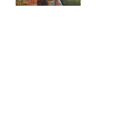
Previous
Next
© Copyright Alberto Mesiano 2025
Telefono:
340-0654211 /
Email:
mesiano.alberto@gmail.com
Realizzazione Sito:
Tommaso Tech