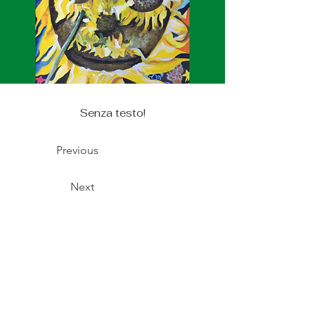
Senza testo!
Previous
Next
© Copyright Alberto Mesiano 2025
Telefono:
340-0654211 /
Email:
mesiano.alberto@gmail.com
Realizzazione Sito:
Tommaso Tech