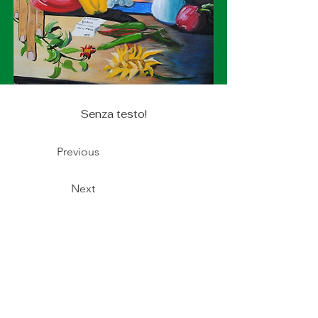
Senza testo!
Previous
Next
© Copyright Alberto Mesiano 2025
Telefono:
340-0654211 /
Email:
mesiano.alberto@gmail.com
Realizzazione Sito:
Tommaso Tech