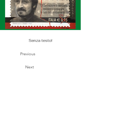
Senza testo!
Previous
Next
© Copyright Alberto Mesiano 2025
Telefono:
340-0654211 /
Email:
mesiano.alberto@gmail.com
Realizzazione Sito:
Tommaso Tech