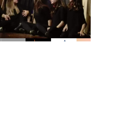
Previous
Next
© Copyright Alberto Mesiano 2025
Telefono:
340-0654211 /
Email:
mesiano.alberto@gmail.com
Realizzazione Sito:
Tommaso Tech