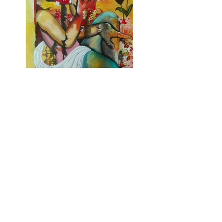
Previous
Next
© Copyright Alberto Mesiano 2025
Telefono:
340-0654211 /
Email:
mesiano.alberto@gmail.com
Realizzazione Sito:
Tommaso Tech