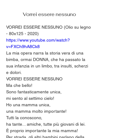
Vorrei essere nessuno
VORREI ESSERE NESSUNO (Olio su legno 
- 80x125 - 2020)
https://www.youtube.com/watch?
v=FXCh9hA8Ck8
La mia opera narra la storia vera di una 
bimba, ormai DONNA, che ha passato la 
sua infanzia in un limbo, tra insulti, scherzi 
e dolori.
VORREI ESSERE NESSUNO
Ma che bello!
Sono fantasticamente unica,
mi sento al settimo cielo!
Ho una mamma unica,
una mamma molto importante!
Tutti la conoscono,
ha tante... amiche, tutte più giovani di lei.
È proprio importante la mia mamma!
Per strada, gli altri bambini parlano della 